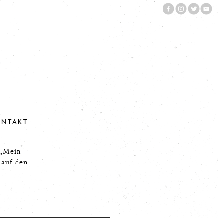
ONTAKT
 „Mein
 auf den
.